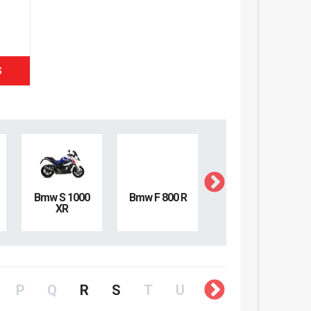
S
Bmw S 1000
Bmw F 800 R
Bmw S 1000
XR
RR
P
Q
R
S
T
U
V
W
X