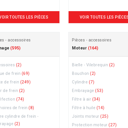
VOIR TOUTES LES PIÈCES
VOIR TOUTES LES PIÈCE
es - accessoires
Pièces - accessoires
inage
(595)
Moteur
(164)
essoires
(2)
Bielle - Vilebrequin
(2)
ue de frein
(69)
Bouchon
(2)
te de frein
(249)
Cylindre
(7)
er de frein
(2)
Embrayage
(53)
réfection
(74)
Filtre à air
(34)
oires de frein
(8)
Filtre à huile
(14)
re cylindre de frein -
Joints moteur
(25)
rayage
(2)
Protection moteur
(27)