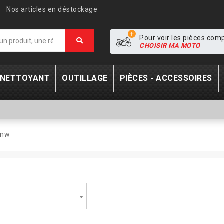
Nos articles en déstockage
Pour voir les pièces com
CHOISIR MA MOTO
- NETTOYANT
OUTILLAGE
PIÈCES - ACCESSOIRES
mw