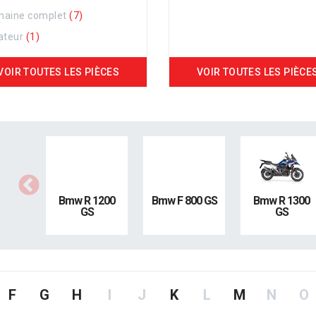
chaine complet
(7)
ateur
(1)
VOIR TOUTES LES PIÈCES
VOIR TOUTES LES PIÈCE
Bmw R 1200
Bmw F 800 GS
Bmw R 1300
GS
GS
F
G
H
I
J
K
L
M
N
O