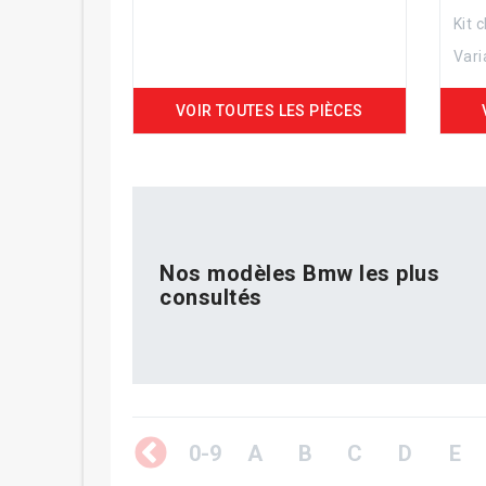
Kit 
Vari
VOIR TOUTES LES PIÈCES
Nos modèles Bmw les plus
consultés
0-9
A
B
C
D
E