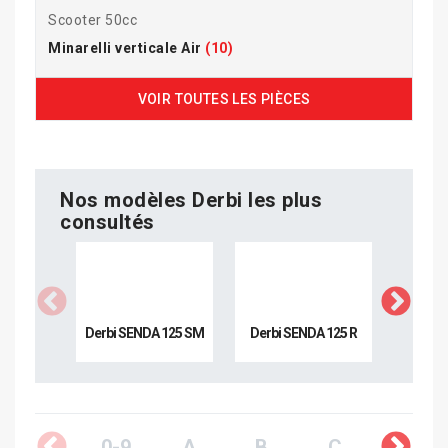
Scooter 50cc
Minarelli verticale Air
(10)
VOIR TOUTES LES PIÈCES
Nos modèles Derbi les plus
consultés
Derbi SENDA 125 SM
Derbi SENDA 125 R
Derbi
0-9
A
B
C
D