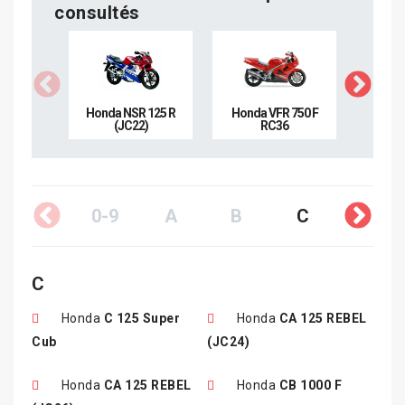
consultés
Honda NSR 125 R
Honda VFR 750 F
Honda
(JC22)
RC36
0-9
A
B
C
D
C
Honda
C 125 Super
Honda
CA 125 REBEL
Cub
(JC24)
Honda
CA 125 REBEL
Honda
CB 1000 F