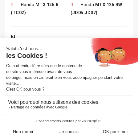
Honda
MTX 125 R
Honda
MTX 125 RW
(TC02)
(JD05;JD07)
N
Honda
NC 700 S
Honda
NC 700 X
Honda
NC 750 S
Honda
NC 750 S DCT
Honda
NC 750 X
Honda
NC 750 X DCT
Honda
NR 750
Honda
NS 400 R
(RC40;RC41)
Honda
NS F TC01
Honda
NSR 125 R
(JC20)