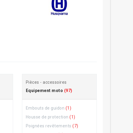
Pièces - accessoires
Equipement moto
(97)
Embouts de guidon
(1)
Housse de protection
(1)
Poignées revêtements
(7)