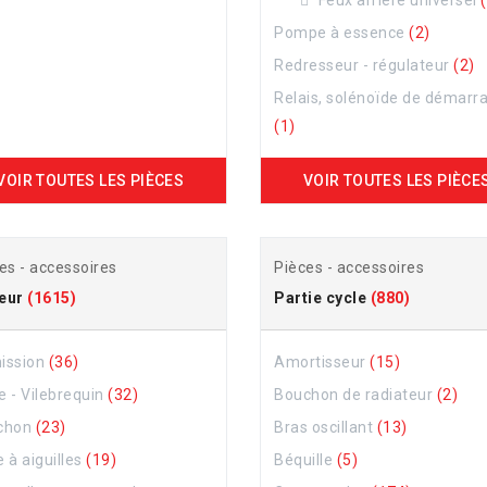
Pompe à essence
(2)
Redresseur - régulateur
(2)
Relais, solénoïde de démarr
(1)
VOIR TOUTES LES PIÈCES
VOIR TOUTES LES PIÈCE
es - accessoires
Pièces - accessoires
eur
(1615)
Partie cycle
(880)
ission
(36)
Amortisseur
(15)
le - Vilebrequin
(32)
Bouchon de radiateur
(2)
chon
(23)
Bras oscillant
(13)
 à aiguilles
(19)
Béquille
(5)