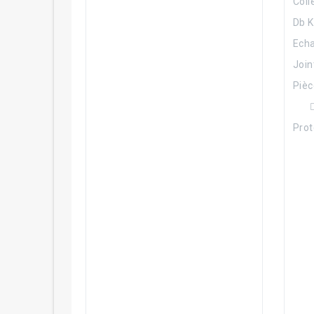
Coll
Db K
Ech
Joi
Piè
Prot