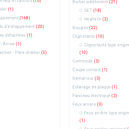
ecteur et raccord
(10)
Boitier additionnel
(21)
iller
(1)
GET
(18)
appement
(168)
Healtech
(2)
nts d'échappement
(20)
Bougies
(22)
ces détachées
(1)
Clignotants
(10)
Arrow
(1)
Clignotants type origin
ection - Pare chaleur
(5)
(10)
Commodo
(3)
Coupe contact
(1)
Démarreur
(3)
Eclairage de plaque
(1)
Faisceau électrique
(2)
Feux arrière
(3)
Feux arrière type origi
(1)
Feux arrière universel