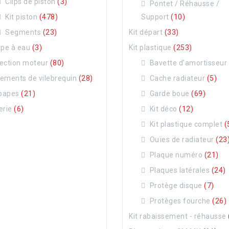
Clips de piston
(3)
Pontet / Réhausse /
Kit piston
(478)
Support
(10)
Segments
(23)
Kit départ
(33)
pe à eau
(3)
Kit plastique
(253)
ection moteur
(80)
Bavette d'amortisseur
ements de vilebrequin
(28)
Cache radiateur
(5)
papes
(21)
Garde boue
(69)
erie
(6)
Kit déco
(12)
Kit plastique complet
(
Ouïes de radiateur
(23
Plaque numéro
(21)
Plaques latérales
(24)
Protège disque
(7)
Protèges fourche
(26)
Kit rabaissement - réhausse