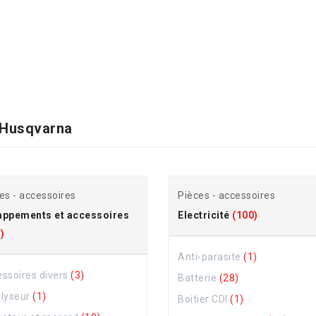
Husqvarna
es - accessoires
Pièces - accessoires
appements et accessoires
Electricité
(100)
)
Anti-parasite
(1)
ssoires divers
(3)
Batterie
(28)
alyseur
(1)
Boitier CDI
(1)