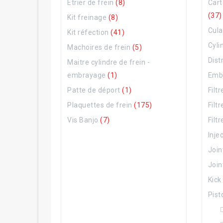
Etrier de frein
(8)
Cart
(37)
Kit freinage
(8)
Cul
Kit réfection
(41)
Cyli
Machoires de frein
(5)
Dist
Maitre cylindre de frein -
embrayage
(1)
Emb
Patte de déport
(1)
Filtr
Plaquettes de frein
(175)
Filt
Vis Banjo
(7)
Filt
Inje
Join
Join
Kic
Pist