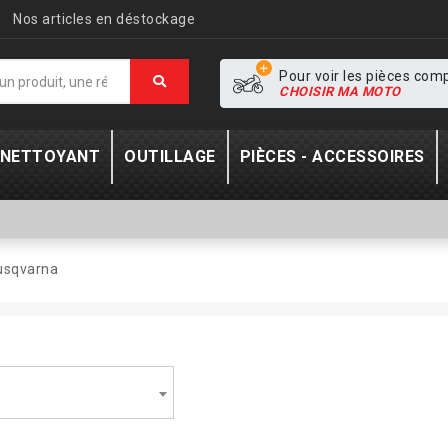
Nos articles en déstockage
Pour voir les pièces com
CHOISIR MA MOTO
- NETTOYANT
OUTILLAGE
PIÈCES - ACCESSOIRES
usqvarna