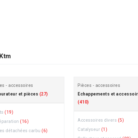
 Ktm
es - accessoires
Pièces - accessoires
urateur et pièces
(27)
Echappements et accessoi
(410)
ts
(19)
Accessoires divers
(5)
réparation
(16)
Catalyseur
(1)
es détachées carbu
(6)