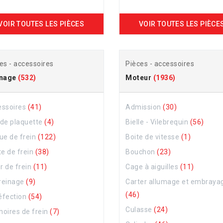
VOIR TOUTES LES PIÈCES
VOIR TOUTES LES PIÈCE
es - accessoires
Pièces - accessoires
inage
(532)
Moteur
(1936)
essoires
(41)
Admission
(30)
de plaquette
(4)
Bielle - Vilebrequin
(56)
ue de frein
(122)
Boite de vitesse
(1)
te de frein
(38)
Bouchon
(23)
er de frein
(11)
Cage à aiguilles
(11)
freinage
(9)
Carter allumage et embraya
(46)
réfection
(54)
Culasse
(24)
oires de frein
(7)