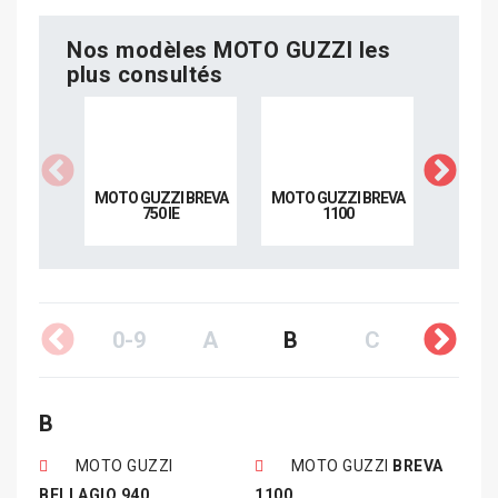
Nos modèles MOTO GUZZI les
plus consultés
MOTO GUZZI BREVA
MOTO GUZZI BREVA
MOTO G
750 IE
1100
75
0-9
A
B
C
D
B
MOTO GUZZI
MOTO GUZZI
BREVA
BELLAGIO 940
1100