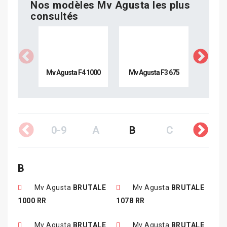
Nos modèles Mv Agusta les plus
consultés
Mv Agusta F4 1000
Mv Agusta F3 675
Mv Agu
1
0-9
A
B
C
D
B
Mv Agusta
BRUTALE
Mv Agusta
BRUTALE
1000 RR
1078 RR
Mv Agusta
BRUTALE
Mv Agusta
BRUTALE