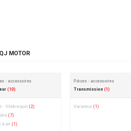
 QJ MOTOR
es - accessoires
Pièces - accessoires
eur
(10)
Transmission
(1)
le - Vilebrequin
(2)
Variateur
(1)
ndre
(7)
e à air
(1)