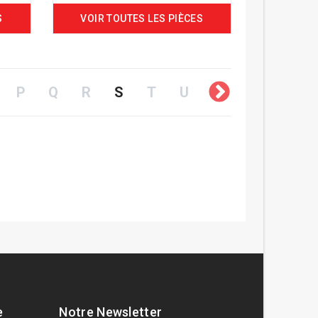
S
VOIR TOUTES LES PIÈCES
P
Q
R
S
T
U
V
W
X
e
Notre Newsletter