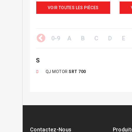
VOIR TOUTES LES PIÈCES
0-9
A
B
C
D
E
S
QJ MOTOR
SRT 700
Contactez-Nous
Produit