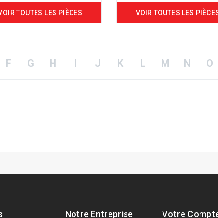
VOIR TOUTES LES PIÈCES
VOIR TOUTES LES PIÈCE
F
G
H
I
J
K
L
M
N
O
s
Notre Entreprise
Votre Compt