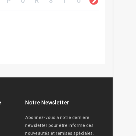
P
Q
R
S
T
U
V
W
X
e
Notre Newsletter
Abonnez-vous à notre dernière
newsletter pour être informé des
nouveautés et remises spéciales.