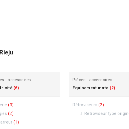
Rieju
es - accessoires
Pièces - accessoires
tricité
(6)
Equipement moto
(2)
erie
(3)
Rétroviseurs
(2)
gies
(2)
Rétroviseur type origi
arreur
(1)