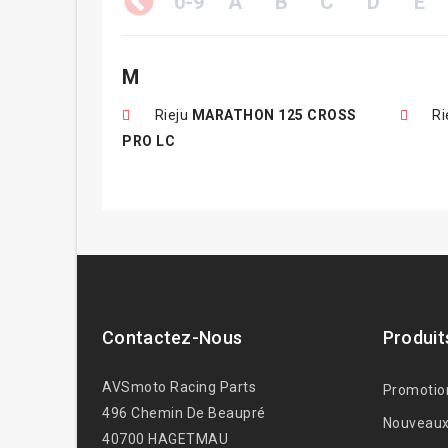
0-9
A
B
C
D
E
M
Rieju
MARATHON 125 CROSS
Ri
PRO LC
Contactez-Nous
Produit
AVSmoto Racing Parts
Promotio
496 Chemin De Beaupré
Nouveaux
40700 HAGETMAU