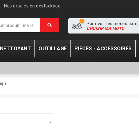
Nos articles en déstockage
Pour voir les pièces com
CHOISIR MA MOTO
- NETTOYANT
OUTILLAGE
PIÈCES - ACCESSOIRES
eju