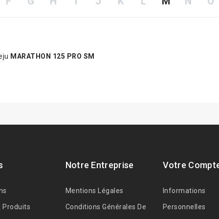
F
G
H
I
J
K
L
M
N
O
eju
MARATHON 125 PRO SM
s
Notre Entreprise
Votre Compt
ns
Mentions Légales
Informations
 Produits
Conditions Générales De
Personnelles