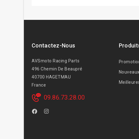
Contactez-Nous
Produit
AVSmoto Racing Parts
Promotio
496 Chemin De Beaupré
Nouveaux
40700 HAGETMAU
Meilleure
France
09.86.73.28.00