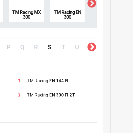
TM Racing MX
TM Racing EN
TM Racing EN
300
300
250 F
P
Q
R
S
T
U
V
W
X
TM Racing
EN 144 FI
TM Racing
EN 300 FI 2T