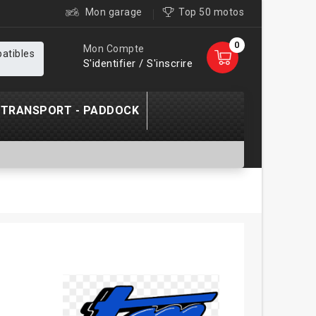
Mon garage
Top 50 motos
0
Mon Compte
patibles
S'identifier / S'inscrire
TRANSPORT - PADDOCK