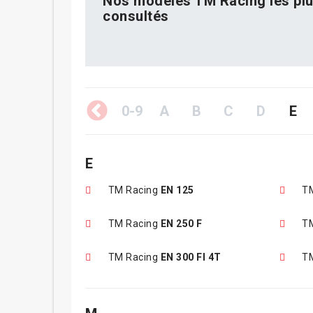
Nos modèles TM Racing les pl
consultés
0-9
A
B
C
D
E
E
TM Racing
EN 125
T
TM Racing
EN 250 F
T
TM Racing
EN 300 FI 4T
T