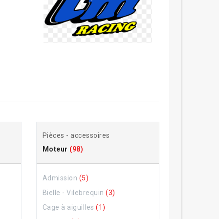
Pièces - accessoires
Moteur
(98)
Admission
(5)
Bielle - Vilebrequin
(3)
Cage à aiguilles
(1)