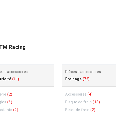
TM Racing
es - accessoires
Pièces - accessoires
tricité
(11)
Freinage
(72)
erie
(2)
Accessoires
(4)
gies
(6)
Disque de frein
(13)
notants
(2)
Etrier de frein
(2)