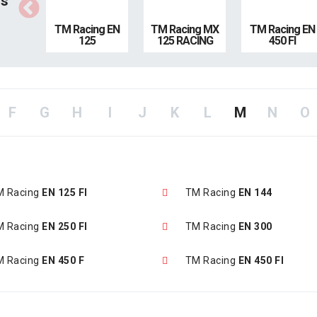
us
TM Racing EN
TM Racing MX
TM Racing EN
125
125 RACING
450 FI
F
G
H
I
J
K
L
M
N
O
M Racing
EN 125 FI
TM Racing
EN 144
M Racing
EN 250 FI
TM Racing
EN 300
M Racing
EN 450 F
TM Racing
EN 450 FI