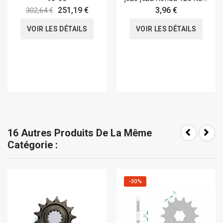
90-03
251,19 €
3,96 €
302,64 €
VOIR LES DÉTAILS
VOIR LES DÉTAILS
16 Autres Produits De La Même
Catégorie :
-30%