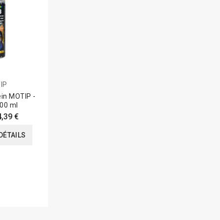
IP
ein MOTIP -
00 ml
4,39 €
DÉTAILS