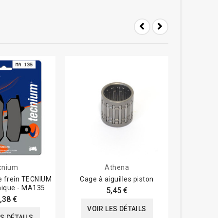
cnium
Athena
e frein TECNIUM
Cage à aiguilles piston
Pochette 
nique - MA135
complète A
5,45 €
RG
,38 €
VOIR LES DÉTAILS
ES DÉTAILS