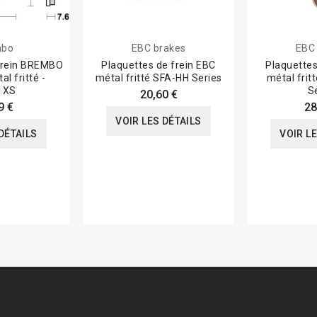
mbo
EBC brakes
EBC
frein BREMBO
Plaquettes de frein EBC
Plaquettes
l fritté -
métal fritté SFA-HH Series
métal frit
1XS
S
20,60 €
9 €
28
VOIR LES DÉTAILS
DÉTAILS
VOIR L