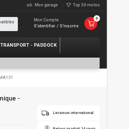
Mon garage
Top 50 motos
0
Mon Compte
patibles
S'identifier / S'inscrire
TRANSPORT - PADDOCK
- MA131
nique -
Livraison international
Retour produit 14 jours