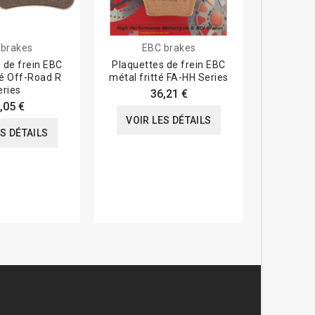
 brakes
EBC brakes
 de frein EBC
Plaquettes de frein EBC
Plaquette
té Off-Road R
métal fritté FA-HH Series
Scooter ca
eries
36,21 €
,05 €
VOIR LES DÉTAILS
ES DÉTAILS
VOIR