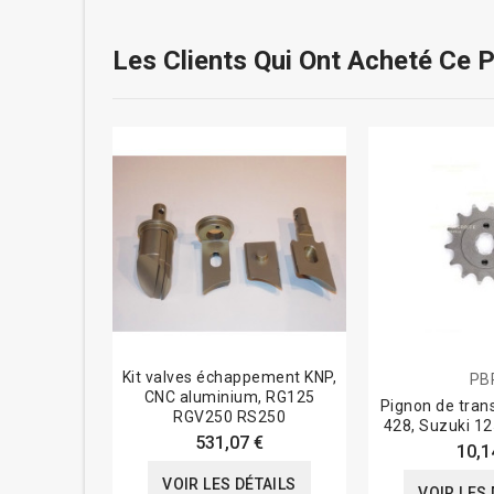
Les Clients Qui Ont Acheté Ce 
Kit valves échappement KNP,
PB
CNC aluminium, RG125
Pignon de tran
RGV250 RS250
428, Suzuki 1
531,07 €
10,1
VOIR LES DÉTAILS
VOIR LES 