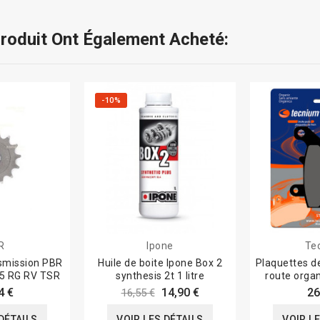
Produit Ont Également Acheté:
-10%
R
Ipone
Te
smission PBR
Huile de boite Ipone Box 2
Plaquettes d
25 RG RV TSR
synthesis 2t 1 litre
route orga
4 €
14,90 €
26
16,55 €
DÉTAILS
VOIR LES DÉTAILS
VOIR L