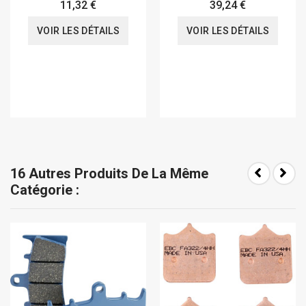
VJ21 VJ22
11,32 €
39,24 €
VOIR LES DÉTAILS
VOIR LES DÉTAILS
16 Autres Produits De La Même
Catégorie :