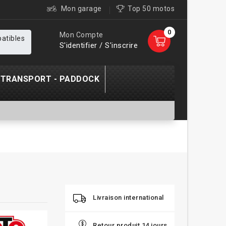
Mon garage
Top 50 motos
0
Mon Compte
patibles
S'identifier / S'inscrire
TRANSPORT - PADDOCK
Livraison international
Retour produit 14 jours