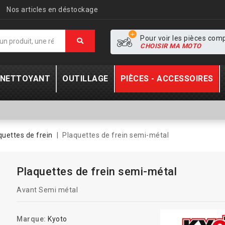
Nos articles en déstockage
Pour voir les pièces com
CHOISIR MA MOTO
- NETTOYANT
OUTILLAGE
PIÈCES - ACCESSOIRES
quettes de frein
Plaquettes de frein semi-métal
Plaquettes de frein semi-métal
Avant Semi métal
Marque:
Kyoto