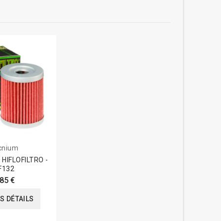
cnium
le HIFLOFILTRO -
F132
,85 €
ES DÉTAILS