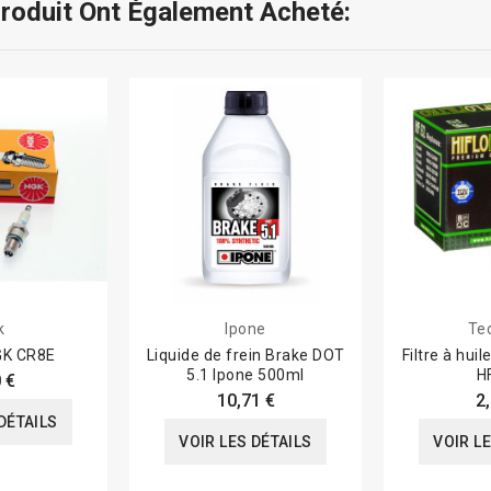
Produit Ont Également Acheté:
k
Ipone
Te
GK CR8E
Liquide de frein Brake DOT
Filtre à hui
5.1 Ipone 500ml
H
 €
10,71 €
2
DÉTAILS
VOIR LES DÉTAILS
VOIR L