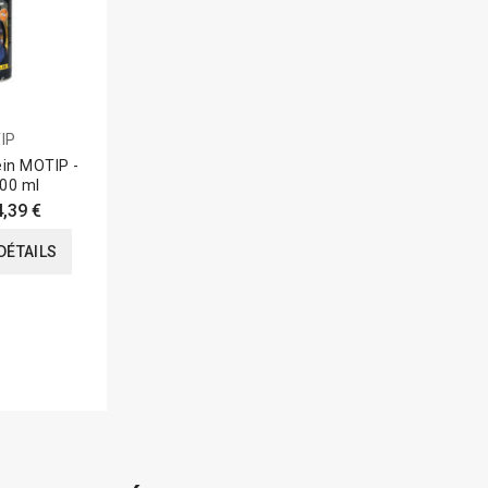
IP
ein MOTIP -
00 ml
4,39 €
DÉTAILS