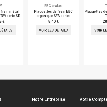
W
EBC brakes
 frein métal
Plaquettes de frein EBC
Plaquettes de
 TRW série SR
organique SFA series
8 €
8,40 €
28
DÉTAILS
VOIR LES DÉTAILS
VOIR L
s
Notre Entreprise
Votre Compt