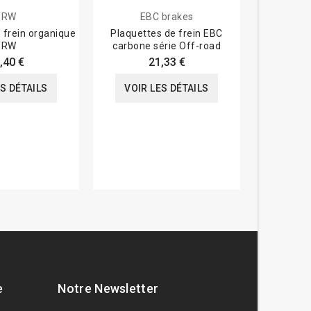
TRW
EBC brakes
E
 frein organique
Plaquettes de frein EBC
Plaquett
TRW
carbone série Off-road
carbone
,40 €
21,33 €
ES DÉTAILS
VOIR LES DÉTAILS
VOIR
e
Notre Newsletter