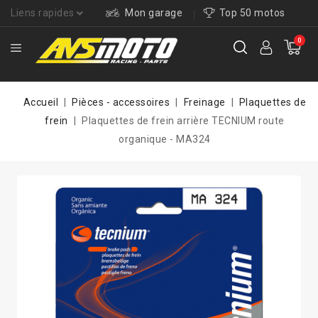
Liens rapides
Mon garage
Top 50 motos
0
Accueil
Pièces - accessoires
Freinage
Plaquettes de
frein
Plaquettes de frein arrière TECNIUM route
organique - MA324