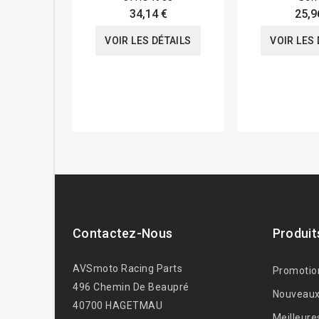
34,14 €
25,9
VOIR LES DÉTAILS
VOIR LES 
Contactez-Nous
Produit
AVSmoto Racing Parts
Promotio
496 Chemin De Beaupré
Nouveaux
40700 HAGETMAU
Meilleure