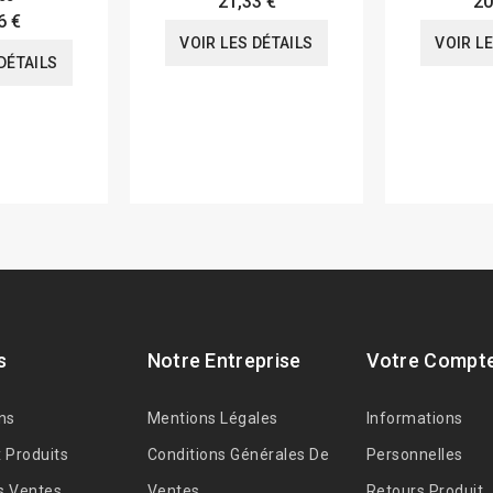
21,33 €
20
6 €
VOIR LES DÉTAILS
VOIR L
DÉTAILS
s
Notre Entreprise
Votre Compt
ns
Mentions Légales
Informations
 Produits
Conditions Générales De
Personnelles
s Ventes
Ventes
Retours Produit