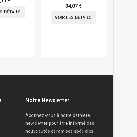
,11 €
34,07 €
ES DÉTAILS
VOIR
VOIR LES DÉTAILS
e
Notre Newsletter
Abonnez-vous à notre dernière
newsletter pour être informé des
nouveautés et remises spéciales.