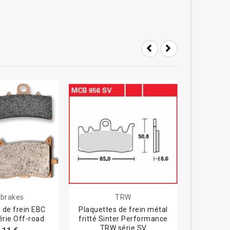
 brakes
TRW
E
 de frein EBC
Plaquettes de frein métal
Plaquett
érie Off-road
fritté Sinter Performance
carbone
TRW série SV