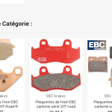
 Catégorie :
akes
EBC brakes
EBC
e frein EBC
Plaquettes de frein EBC
Plaquettes
 Off-Road R
carbone série Off-road
carbone s
es