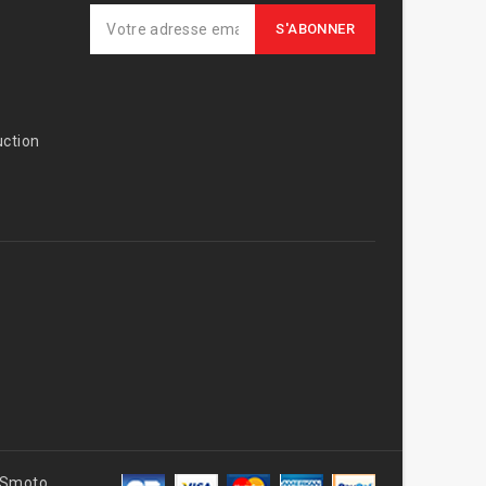
ction
AVSmoto