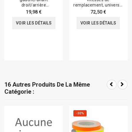
droit/arrière
remplacement, universel
gauche/arrière droit V
Tyga
19,98 €
72,50 €
PARTS type...
VOIR LES DÉTAILS
VOIR LES DÉTAILS
16 Autres Produits De La Même
Catégorie :
-30%