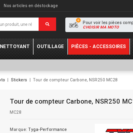
Nos articles en déstockage
Pour voir les pièces com
CHOISIR MA MOTO
- NETTOYANT
OUTILLAGE
PIÈCES - ACCESSOIRES
oto
Stickers
Tour de compteur Carbone, NSR250 MC28
Tour de compteur Carbone, NSR250 M
MC28
Marque:
Tyga-Performance