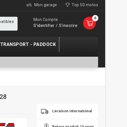
Mon garage
Top 50 motos
0
Mon Compte
patibles
S'identifier / S'inscrire
TRANSPORT - PADDOCK
C28
Livraison international
Retour produit 14 jours