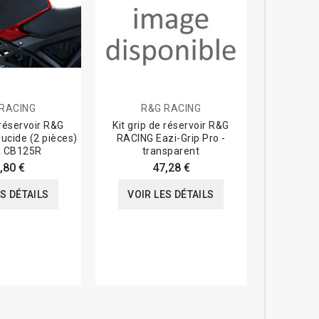
RACING
R&G RACING
B
 réservoir R&G
Kit grip de réservoir R&G
Numér
ucide (2 pièces)
RACING Eazi-Grip Pro -
BLACKBI
 CB125R
transparent
,80 €
47,28 €
VOIR
ES DÉTAILS
VOIR LES DÉTAILS