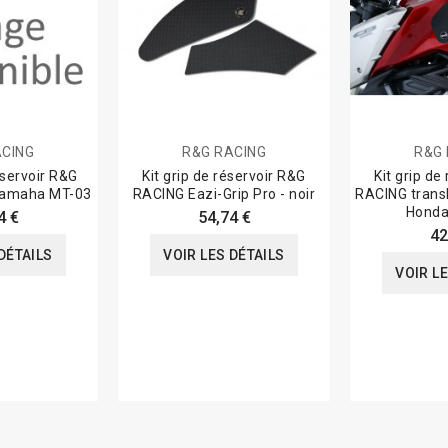
ACING
R&G RACING
R&G 
éservoir R&G
Kit grip de réservoir R&G
Kit grip de
 Yamaha MT-03
RACING Eazi-Grip Pro - noir
RACING transl
Honda
4 €
54,74 €
42
DÉTAILS
VOIR LES DÉTAILS
VOIR L