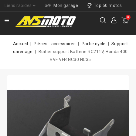
Liens rapides
Mon garage
Top 50 motos
0
Accueil
Pièces - accessoires
Partie cycle
Support
carénage
Boitier support Batterie RC211V, Honda 400
RVF VFR NC30 NC35