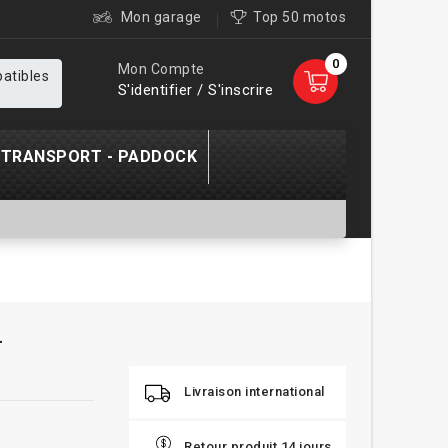
Mon garage
Top 50 motos
0
Mon Compte
patibles
S'identifier / S'inscrire
TRANSPORT - PADDOCK
-
Livraison international
Retour produit 14 jours