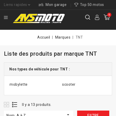
Liens rapides
Mon garage
Top 50 motos
0
Accueil
Marques
TNT
Liste des produits par marque TNT
Nos types de véhicule pour TNT :
mobylette
scooter
Il y a 13 produits.

Nom, A à Z
FILTRE