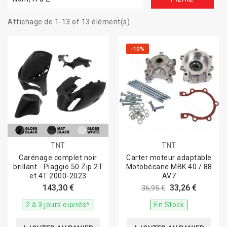
Affichage de 1-13 of 13 élément(s)
-10%
TNT
TNT
Carénage complet noir
Carter moteur adaptable
brillant - Piaggio 50 Zip 2T
Motobécane MBK 40 / 88
et 4T 2000-2023
AV7
143,30 €
33,26 €
36,95 €
2 à 3 jours ouvrés*
En Stock