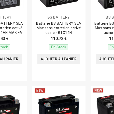
ATTERY
BS BATTERY
BS 
 BATTERY SLA
Batterie BS BATTERY SLA
Batterie 
retien activé
Max sans entretien activé
Max sans e
X14AH MAX FA
usine - BTX14H
usine
,43 €
110,72 €
11
Stock
En Stock
En
AU PANIER
AJOUTER AU PANIER
AJOUTER