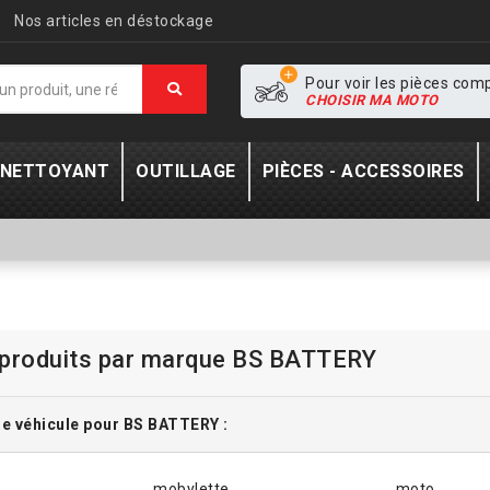
Nos articles en déstockage
Pour voir les pièces com
CHOISIR MA MOTO
- NETTOYANT
OUTILLAGE
PIÈCES - ACCESSOIRES
 produits par marque BS BATTERY
e véhicule pour BS BATTERY :
mobylette
moto