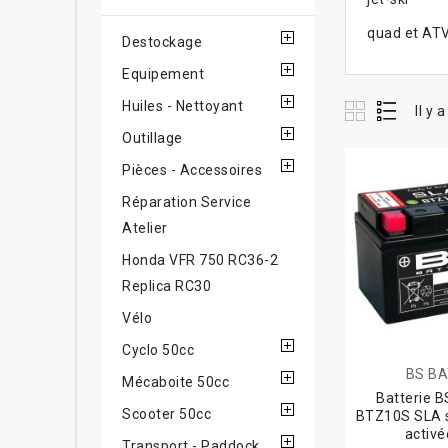
quad et AT
Destockage
Equipement
Huiles - Nettoyant
Il y 
Outillage
Pièces - Accessoires
Réparation Service
Atelier
Honda VFR 750 RC36-2
Replica RC30
Vélo
Cyclo 50cc
BS B
Mécaboite 50cc
Batterie 
Scooter 50cc
BTZ10S SLA s
activé
Transport - Paddock