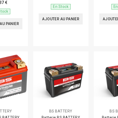
37 €
En Stock
En
Stock
AJOUTER AU PANIER
AJOUTER
AU PANIER
ATTERY
BS BATTERY
BS 
BS BATTERY
Batterie BS BATTERY
Batteri