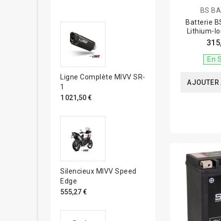
BS B
Batterie 
Lithium-Io
315
En 
Ligne Complète MIVV SR-
AJOUTER 
1
1 021,50 €
Silencieux MIVV Speed
Edge
555,27 €