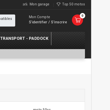
Mon garage
Top 50 motos
0
Mon Compte
patibles
S'identifier / S'inscrire
TRANSPORT - PADDOCK
moto 50cc