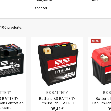
V
scooter
a 100 produits.
ATTERY
BS BATTERY
BS 
BS BATTERY
Batterie BS BATTERY
Batteri
ans entretien
Lithium-Ion - BSLI-01
Lithium-Io
e usine
95,42 €
9