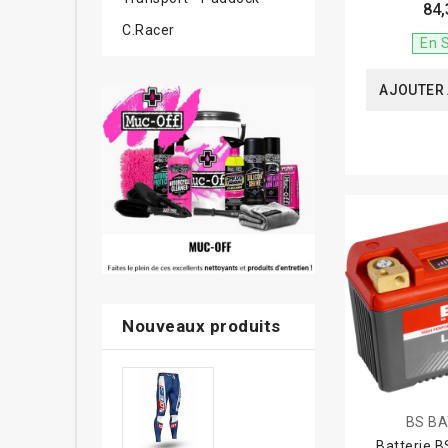
84,
C.Racer
En 
AJOUTER 
Nouveaux produits
BS B
Batterie 