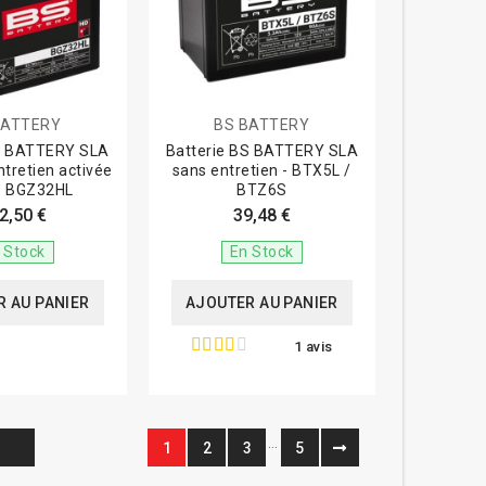
BATTERY
BS BATTERY
BS BATTERY SLA
Batterie BS BATTERY SLA
tretien activée
sans entretien - BTX5L /
 - BGZ32HL
BTZ6S
2,50 €
39,48 €
 Stock
En Stock
 AU PANIER
AJOUTER AU PANIER
1 avis
…
1
2
3
5