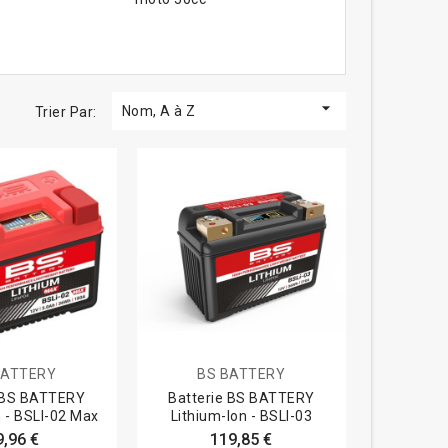

Nom, A à Z
Trier Par:
BATTERY
BS BATTERY
e BS BATTERY
Batterie BS BATTERY
n - BSLI-02 Max
Lithium-Ion - BSLI-03
9,96 €
119,85 €