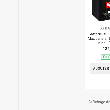
BS B
Batterie BS
Max sans ent
usine -
132
En 
AJOUTER 
Affichage de