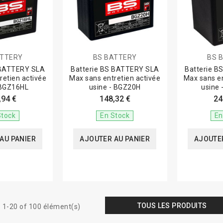
ATTERY
BS BATTERY
BS 
 BATTERY SLA
Batterie BS BATTERY SLA
Batterie 
retien activée
Max sans entretien activée
Max sans en
 BGZ16HL
usine - BGZ20H
usine
,94 €
148,32 €
24
Stock
En Stock
En
AU PANIER
AJOUTER AU PANIER
AJOUTER
TOUS LES PRODUITS
 1-20 of 100 élément(s)