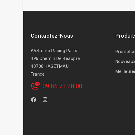
Contactez-Nous
Produit
AVSmoto Racing Parts
Promotio
496 Chemin De Beaupré
Nouveaux
40700 HAGETMAU
Meilleure
France
09.86.73.28.00