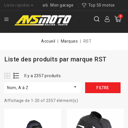
Liens rapides
Mon garage
Top 50 motos
0
Accueil
Marques
RST
Liste des produits par marque RST
Il y a 2357 produits.

Nom, A à Z
FILTRE
Affichage de 1-20 of 2357 élément(s)