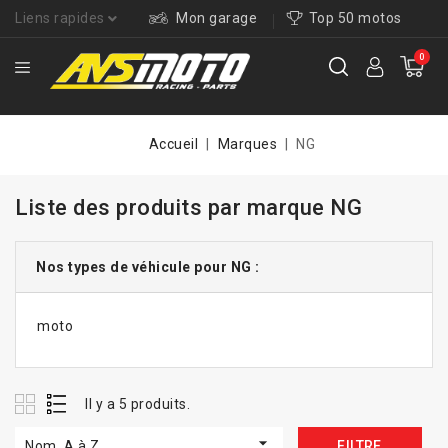
Liens rapides
Mon garage
Top 50 motos
0
Accueil
Marques
NG
Liste des produits par marque NG
Nos types de véhicule pour NG :
moto
Il y a 5 produits.

Nom, A à Z
FILTRE