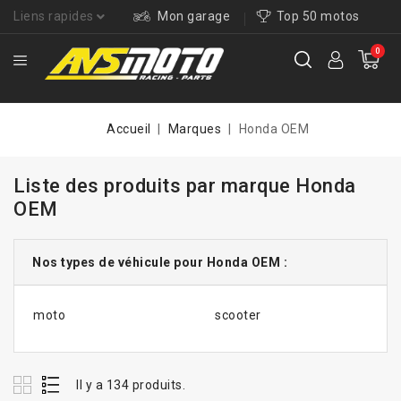
Liens rapides
Mon garage
Top 50 motos
0
Accueil
Marques
Honda OEM
Liste des produits par marque Honda
OEM
Nos types de véhicule pour Honda OEM :
moto
scooter
Il y a 134 produits.