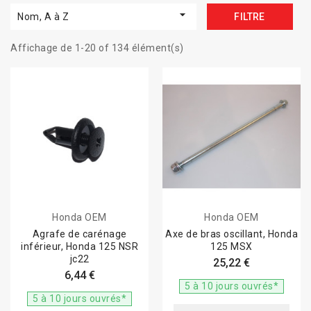

Nom, A à Z
FILTRE
Affichage de 1-20 of 134 élément(s)
Honda OEM
Honda OEM
Agrafe de carénage
Axe de bras oscillant, Honda
inférieur, Honda 125 NSR
125 MSX
jc22
25,22 €
6,44 €
5 à 10 jours ouvrés*
5 à 10 jours ouvrés*