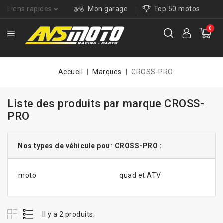
Liens rapides
Mon garage
Top 50 motos
0
Accueil
Marques
CROSS-PRO
Liste des produits par marque CROSS-
PRO
Nos types de véhicule pour CROSS-PRO :
moto
quad et ATV
Il y a 2 produits.