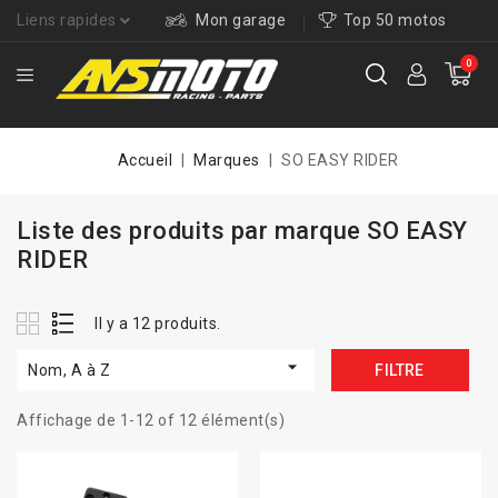
Liens rapides
Mon garage
Top 50 motos
0
Accueil
Marques
SO EASY RIDER
Liste des produits par marque SO EASY
RIDER
Il y a 12 produits.

Nom, A à Z
FILTRE
Affichage de 1-12 of 12 élément(s)