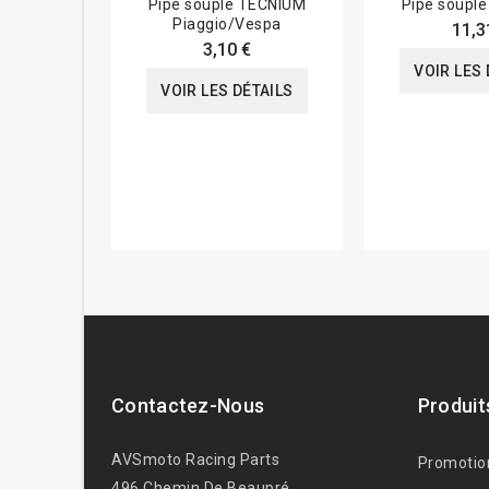
Pipe souple TECNIUM
Pipe soupl
Piaggio/Vespa
11,3
3,10 €
VOIR LES 
VOIR LES DÉTAILS
Contactez-Nous
Produit
AVSmoto Racing Parts
Promotio
496 Chemin De Beaupré