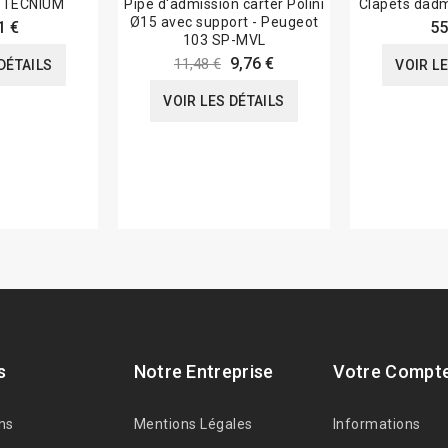
e TECNIUM
Pipe d'admission carter Polini
Clapets dad
Ø15 avec support - Peugeot
1 €
55
103 SP-MVL
9,76 €
11,48 €
DÉTAILS
VOIR L
VOIR LES DÉTAILS
s
Notre Entreprise
Votre Compt
ns
Mentions Légales
Informations