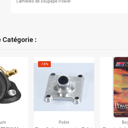
Lamelles de soupape Power
 Catégorie :
-15%
ium
Polini
Bo