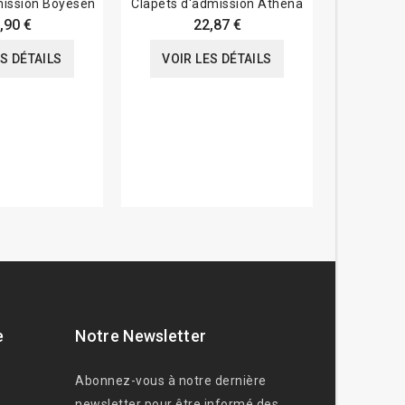
mission Boyesen
Clapets d'admission Athena
Clapets 
K
,90 €
22,87 €
ES DÉTAILS
VOIR LES DÉTAILS
VOIR
e
Notre Newsletter
Abonnez-vous à notre dernière
newsletter pour être informé des