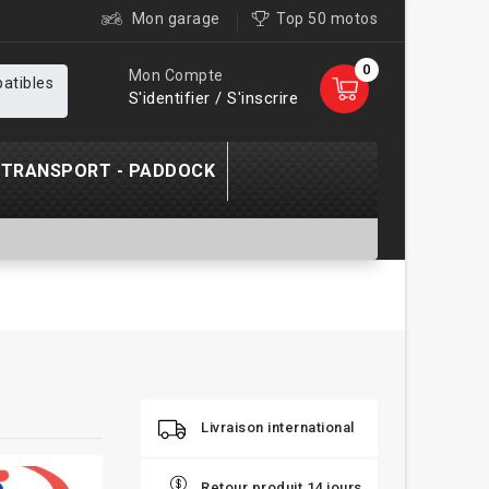
Mon garage
Top 50 motos
0
Mon Compte
patibles
S'identifier / S'inscrire
TRANSPORT - PADDOCK
Livraison international
Retour produit 14 jours