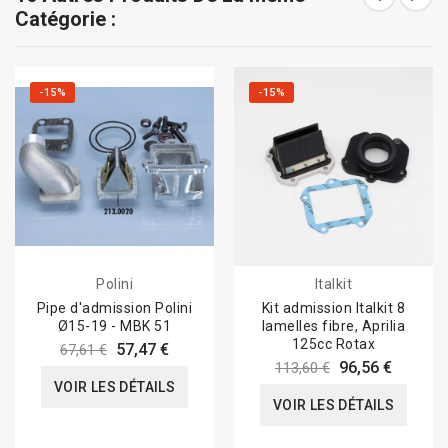
Catégorie :
-15%
-15%
Polini
Italkit
Pipe d'admission Polini
Kit admission Italkit 8
Ø15-19 - MBK 51
lamelles fibre, Aprilia
125cc Rotax
57,47 €
67,61 €
96,56 €
113,60 €
VOIR LES DÉTAILS
VOIR LES DÉTAILS