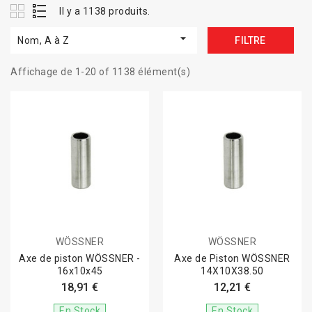
Il y a 1138 produits.

Nom, A à Z
FILTRE
Affichage de 1-20 of 1138 élément(s)
WÖSSNER
WÖSSNER
Axe de piston WÖSSNER -
Axe de Piston WÖSSNER
16x10x45
14X10X38.50
18,91 €
12,21 €
En Stock
En Stock