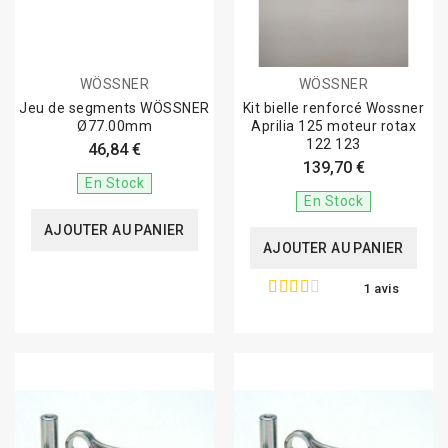
WÖSSNER
WÖSSNER
Jeu de segments WÖSSNER
Kit bielle renforcé Wossner
Ø77.00mm
Aprilia 125 moteur rotax
122 123
46,84 €
139,70 €
En Stock
En Stock
AJOUTER AU PANIER
AJOUTER AU PANIER
1 avis