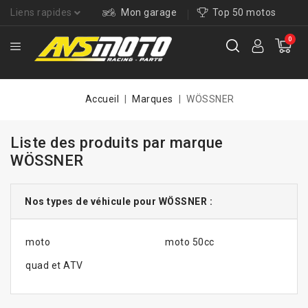
Liens rapides
Mon garage
Top 50 motos
0
Accueil
Marques
WÖSSNER
Liste des produits par marque
WÖSSNER
Nos types de véhicule pour WÖSSNER :
moto
moto 50cc
quad et ATV