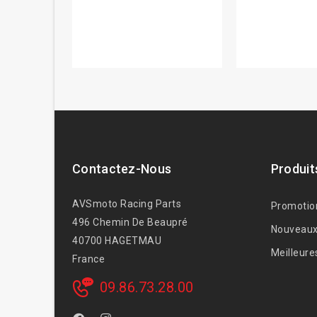
Contactez-Nous
Produit
AVSmoto Racing Parts
Promotio
496 Chemin De Beaupré
Nouveaux
40700 HAGETMAU
Meilleure
France
09.86.73.28.00