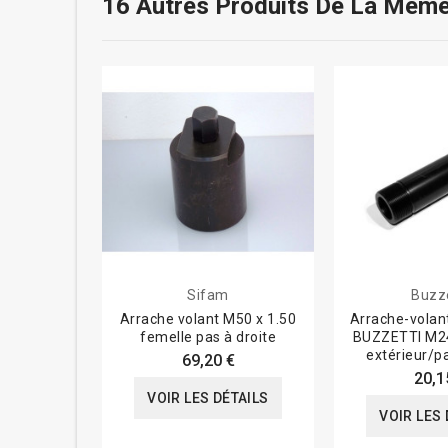
16 Autres Produits De La Même
Sifam
Buzze
Arrache volant M50 x 1.50
Arrache-volan
femelle pas à droite
BUZZETTI M24
extérieur/pa
69,20 €
20,1
VOIR LES DÉTAILS
VOIR LES 