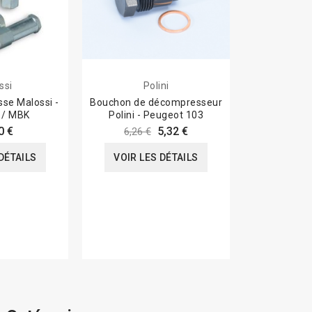
ssi
Polini
sse Malossi -
Bouchon de décompresseur
 / MBK
Polini - Peugeot 103
0 €
5,32 €
6,26 €
DÉTAILS
VOIR LES DÉTAILS