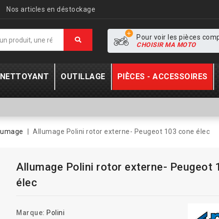
Nos articles en déstockage
Pour voir les pièces com
CHOISIR MA MOTO
- NETTOYANT
OUTILLAGE
PIÈCES - ACCESSOIRES
lumage
Allumage Polini rotor externe- Peugeot 103 cone élec
Allumage Polini rotor externe- Peugeot
élec
Marque:
Polini