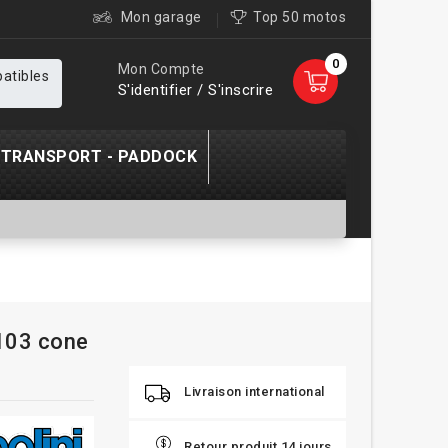
Mon garage
Top 50 motos
0
Mon Compte
patibles
S'identifier / S'inscrire
TRANSPORT - PADDOCK
 103 cone
Livraison international
Retour produit 14 jours