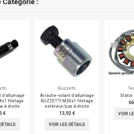
 Catégorie :
tti
Buzzetti
Te
t d'allumage
Arrache-volant d'allumage
Stato
x1 filetage
BUZZETTI M26x1 filetage
66
s à droite
extérieur/pas à droite
5 €
13,92 €
VOIR L
DÉTAILS
VOIR LES DÉTAILS