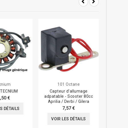
-8%
cnium
101 Octane
r TECNIUM
Capteur d'allumage
Allumage
adpatable - Scooter 80cc
analogiqu
,50 €
Aprilia / Derbi / Gilera
125
7,57 €
290,7
ES DÉTAILS
VOIR LES DÉTAILS
VOIR