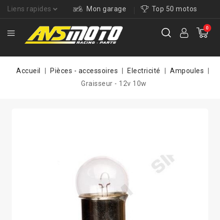
Liens rapides
Mon garage
Top 50 motos
0
Accueil
Pièces - accessoires
Electricité
Ampoules
Graisseur - 12v 10w