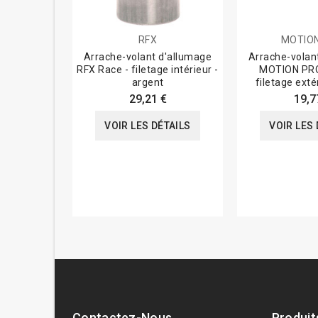
RFX
MOTIO
Arrache-volant d'allumage
Arrache-volan
RFX Race - filetage intérieur -
MOTION PR
argent
filetage exté
droit
29,21 €
19,7
VOIR LES DÉTAILS
VOIR LES 
Contactez-Nous
Produit