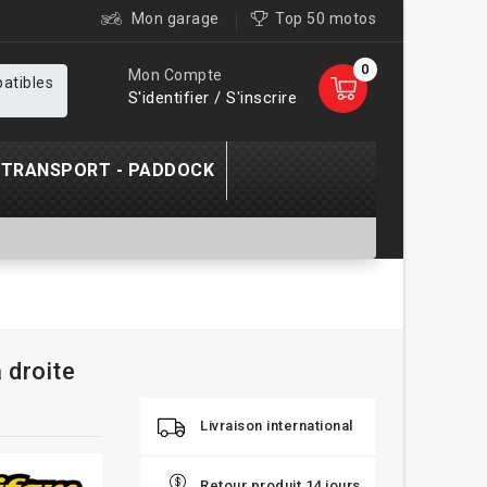
Mon garage
Top 50 motos
0
Mon Compte
patibles
S'identifier / S'inscrire
TRANSPORT - PADDOCK
 droite
Livraison international
Retour produit 14 jours