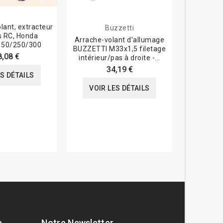
olant, extracteur
Buzzetti
s RC, Honda
Arrache-volant d'allumage
Arrache-v
50/250/300
BUZZETTI M33x1,5 filetage
BUZZETTI 
8,08 €
intérieur/pas à droite -...
extérie
34,19 €
ES DÉTAILS
VOIR LES DÉTAILS
VOIR
e
Notre Newsletter