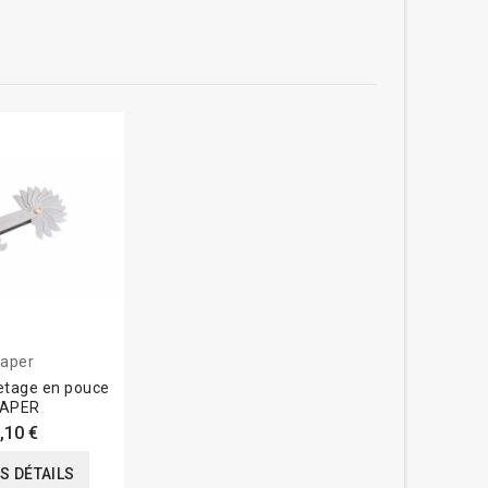
raper
letage en pouce
APER
,10 €
ES DÉTAILS