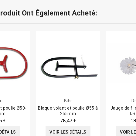
Produit Ont Également Acheté:
r
Bihr
D
t poulie Ø50-
Bloque volant et poulie Ø55 à
Jauge de fi
mm
255mm
DR
5 €
78,47 €
18
DÉTAILS
VOIR LES DÉTAILS
VOIR L