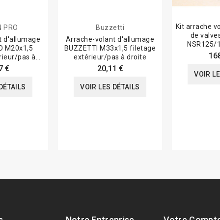
Kit arrache v
N PRO
Buzzetti
de valve
t d'allumage
Arrache-volant d'allumage
NSR125/1
O M20x1,5
BUZZETTI M33x1,5 filetage
16
rieur/pas à
extérieur/pas à droite
e...
7 €
20,11 €
VOIR L
DÉTAILS
VOIR LES DÉTAILS
s
Notre Entreprise
Votre Compt