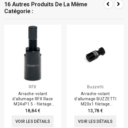
16 Autres Produits De La Même
Catégorie :
RFX
Buzzetti
Arrache-volant
Arrache-volant
d'allumage RFX Race
d'allumage BUZZETTI
M24xP1.5 - filetage
M20x1 filetage
intérieur/pas à droite...
extérieur/pas à droite
18,84 €
13,78 €
VOIR LES DÉTAILS
VOIR LES DÉTAILS