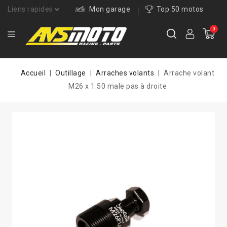
Liens rapides
Mon garage
Top 50 motos
0
Accueil
Outillage
Arraches volants
Arrache volant
M26 x 1.50 male pas à droite