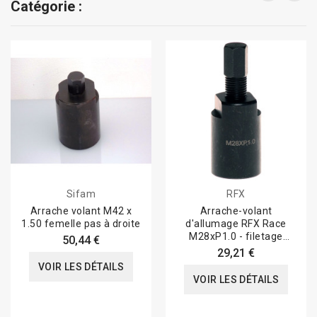
Catégorie :
Sifam
RFX
Arrache volant M42 x
Arrache-volant
1.50 femelle pas à droite
d'allumage RFX Race
M28xP1.0 - filetage
50,44 €
intérieur/pas à droite...
29,21 €
VOIR LES DÉTAILS
VOIR LES DÉTAILS