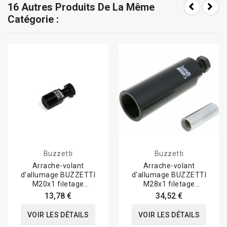
16 Autres Produits De La Même
Catégorie :
Buzzetti
Buzzetti
Arrache-volant
Arrache-volant
d'allumage BUZZETTI
d'allumage BUZZETTI
M20x1 filetage
M28x1 filetage
extérieur/pas à droite
intérieur/pas à droite -...
13,78 €
34,52 €
VOIR LES DÉTAILS
VOIR LES DÉTAILS