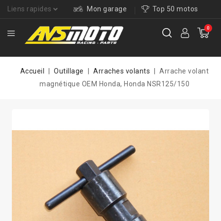
Liens rapides
Mon garage
Top 50 motos
0
Accueil
Outillage
Arraches volants
Arrache volant
magnétique OEM Honda, Honda NSR125/150