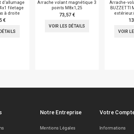
t d'allumage
Arrache volant magnétique 3
Arrache-vol
x1 filetage
points M8x1,25
BUZZETTI M
s à droite
extérieur
73,57 €
5 €
13
VOIR LES DÉTAILS
DÉTAILS
VOIR L
s
Notre Entreprise
Votre Compt
ns
Mentions Légales
Informations