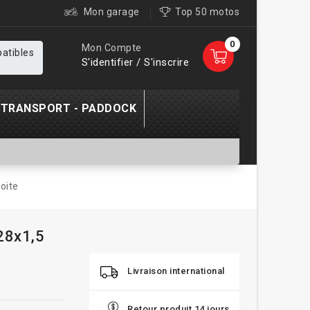
Mon garage
Top 50 motos
0
Mon Compte
patibles
S'identifier / S'inscrire
TRANSPORT - PADDOCK
oite
28x1,5
Livraison international
Retour produit 14 jours