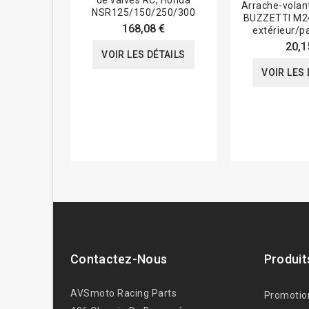
de valves RC, Honda
Arrache-volan
NSR125/150/250/300
BUZZETTI M24
168,08 €
extérieur/pa
20,1
VOIR LES DÉTAILS
VOIR LES 
Contactez-Nous
Produit
AVSmoto Racing Parts
Promotio