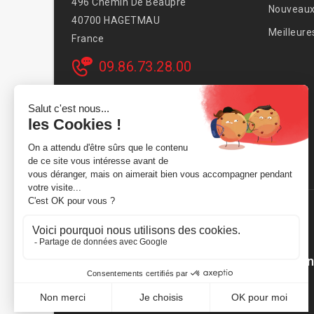
496 Chemin De Beaupré
Nouveaux
40700 HAGETMAU
Meilleure
France
09.86.73.28.00
AVSmoto Racing Parts / Tyga-Performan