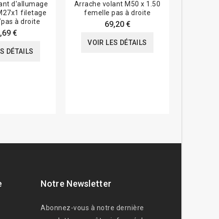
ant d'allumage
Arrache volant M50 x 1.50
Arrache-v
27x1 filetage
femelle pas à droite
BUZZETTI 
/pas à droite
intérie
69,20 €
,69 €
VOIR LES DÉTAILS
ES DÉTAILS
VOIR
e
Notre Newsletter
Abonnez-vous à notre dernière