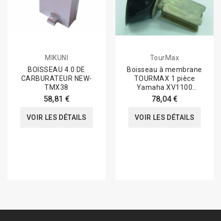
MIKUNI
TourMax
BOISSEAU 4.0 DE
Boisseau à membrane
CARBURATEUR NEW-
TOURMAX 1 pièce
TMX38
Yamaha XV1100
Virago/XV750SE -
58,81 €
78,04 €
Virago
VOIR LES DÉTAILS
VOIR LES DÉTAILS