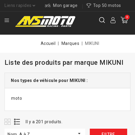
Liens rapides
Mon garage
Top 50 motos
0
Accueil
Marques
MIKUNI
Liste des produits par marque MIKUNI
Nos types de véhicule pour MIKUNI :
moto
Il y a 201 produits.

Nom, A à Z
FILTRE