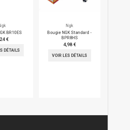
Ngk
Ngk
NGK BR10ES
Bougie NGK Standard -
Bougie 
BPR8HS
,24 €
4,98 €
ES DÉTAILS
VOIR LES DÉTAILS
VOIR