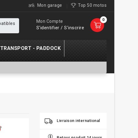
Mon garage
Top 50 motos
0
Mon Compte
patibles
S'identifier / S'inscrire
TRANSPORT - PADDOCK
Livraison international
Retour produit 14 jours