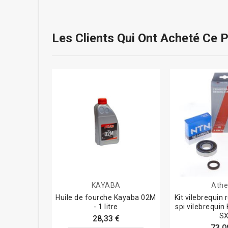
Les Clients Qui Ont Acheté Ce 
KAYABA
Ath
Huile de fourche Kayaba 02M
Kit vilebrequin
- 1 litre
spi vilebrequi
S
28,33 €
73,0