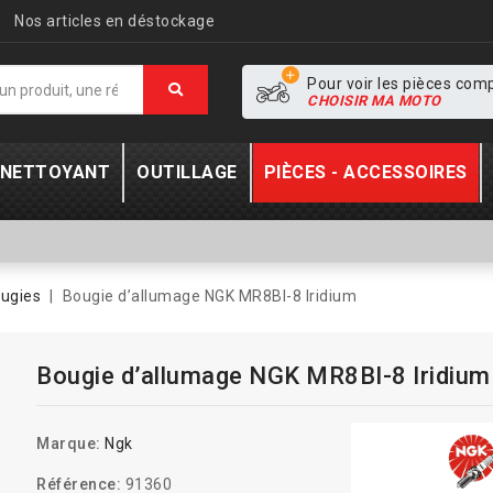
Nos articles en déstockage
Pour voir les pièces com
CHOISIR MA MOTO
- NETTOYANT
OUTILLAGE
PIÈCES - ACCESSOIRES
ugies
Bougie d’allumage NGK MR8BI-8 Iridium
Bougie d’allumage NGK MR8BI-8 Iridium
Marque:
Ngk
Référence:
91360