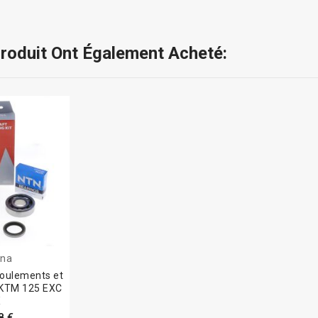
Produit Ont Également Acheté:
ena
 roulements et
n KTM 125 EXC
X
8 €