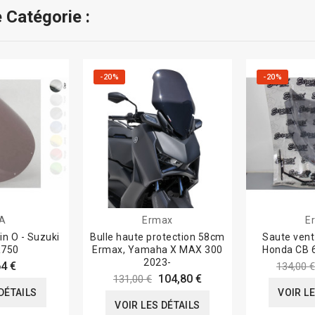
 Catégorie :
-20%
-20%
A
Ermax
E
in O - Suzuki
Bulle haute protection 58cm
Saute ven
R750
Ermax, Yamaha X MAX 300
Honda CB 
2023-
4 €
134,00 €
104,80 €
131,00 €
DÉTAILS
VOIR L
VOIR LES DÉTAILS