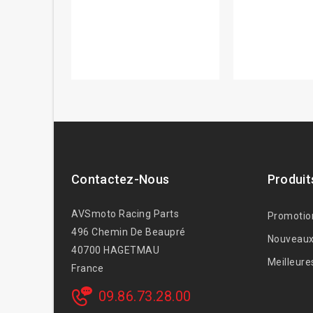
Contactez-Nous
Produit
AVSmoto Racing Parts
Promotio
496 Chemin De Beaupré
Nouveaux
40700 HAGETMAU
Meilleure
France
09.86.73.28.00