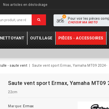
Nos articles en déstockage
Pour voir les pièces com
CHOISIR MA MOTO
- NETTOYANT
OUTILLAGE
PIÈCES - ACCESSOIRES
Bulle - saute vent
Saute vent sport Ermax, Yamaha MT09 2024-
Saute vent sport Ermax, Yamaha MT09 
22cm
Marque:
Ermax