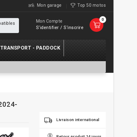
Mon garage
Top 50 motos
0
Mon Compte
patibles
S'identifier / S'inscrire
TRANSPORT - PADDOCK
2024-
Livraison international
Retour produit 14 jours