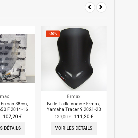
-20%
rmax
Ermax
t Ermax 38cm,
Bulle Taille origine Ermax,
MRA Tour
650 F 2014-16
Yamaha Tracer 9 2021-23
VULCAN
107,20 €
111,20 €
139,00 €
ES DÉTAILS
VOIR LES DÉTAILS
VOIR