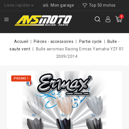
Liens rapides
Mon garage
Top 50 motos
0
Accueil
Pièces - accessoires
Partie cycle
Bulle -
saute vent
Bulle aeromax Racing Ermax Yamaha YZF R1
2009/2014
PROMO !