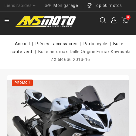
Liens rapides
Mon garage
Top 50 motos
0
Accueil
Pièces - accessoires
Partie cycle
Bulle -
saute vent
Bulle aeromax Taille Origine Ermax Kawasaki
ZX 6R 636 2013-16
PROMO !