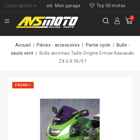
Liens rapides
Mon garage
Top 50 motos
0
Accueil
Pièces - accessoires
Partie cycle
Bulle -
saute vent
Bulle aeromax Taille Origine Ermax Kawasaki
ZX 6 R 95/97
PROMO !