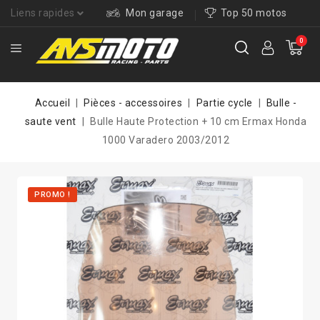
Liens rapides
Mon garage
Top 50 motos
0
Accueil
Pièces - accessoires
Partie cycle
Bulle -
saute vent
Bulle Haute Protection + 10 cm Ermax Honda
1000 Varadero 2003/2012
PROMO !