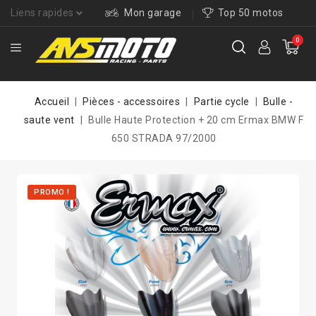
Liens rapides
Mon garage
Top 50 motos
0
Accueil
Pièces - accessoires
Partie cycle
Bulle -
saute vent
Bulle Haute Protection + 20 cm Ermax BMW F
650 STRADA 97/2000
PROMO !