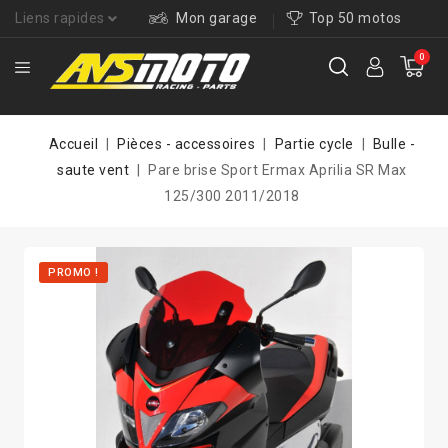
Liens rapides
Mon garage
Top 50 motos
0
Accueil
Pièces - accessoires
Partie cycle
Bulle -
saute vent
Pare brise Sport Ermax Aprilia SR Max
125/300 2011/2018
PROMO !