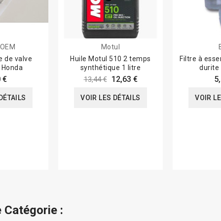
 OEM
Motul
e de valve
Huile Motul 510 2 temps
Filtre à es
 Honda
synthétique 1 litre
durit
 €
12,63 €
5
13,44 €
DÉTAILS
VOIR LES DÉTAILS
VOIR L
 Catégorie :