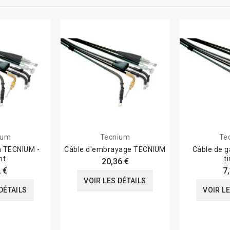
ium
Tecnium
Te
n TECNIUM -
Câble d'embrayage TECNIUM
Câble de 
nt
t
20,36 €
 €
7
VOIR LES DÉTAILS
DÉTAILS
VOIR L