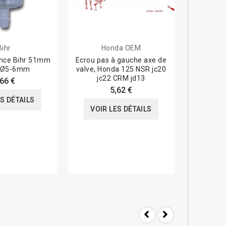
Bihr
Honda OEM
sence Bihr 51mm
Ecrou pas à gauche axe de
Couronne P
e Ø5-6mm
valve, Honda 125 NSR jc20
281 - 52
jc22 CRM jd13
CR
,66 €
5,62 €
ES DÉTAILS
VOIR LES DÉTAILS
VOIR