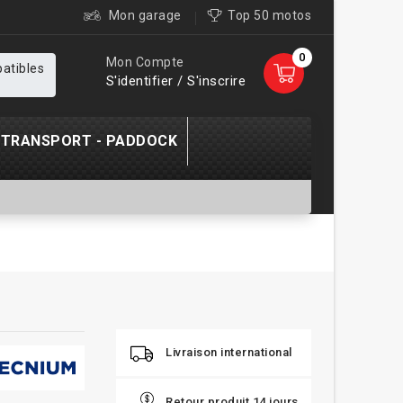
Mon garage
Top 50 motos
0
Mon Compte
patibles
S'identifier / S'inscrire
TRANSPORT - PADDOCK
Livraison international
Retour produit 14 jours