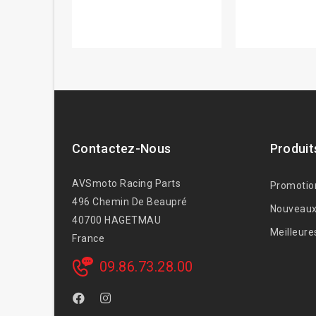
Contactez-Nous
Produit
AVSmoto Racing Parts
Promotio
496 Chemin De Beaupré
Nouveaux
40700 HAGETMAU
Meilleure
France
09.86.73.28.00