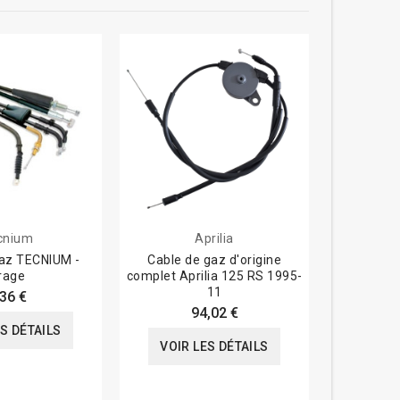
cnium
Aprilia
Mo
gaz TECNIUM -
Cable de gaz d'origine
Câble
irage
complet Aprilia 125 RS 1995-
11
,36 €
94,02 €
VOIR
ES DÉTAILS
VOIR LES DÉTAILS