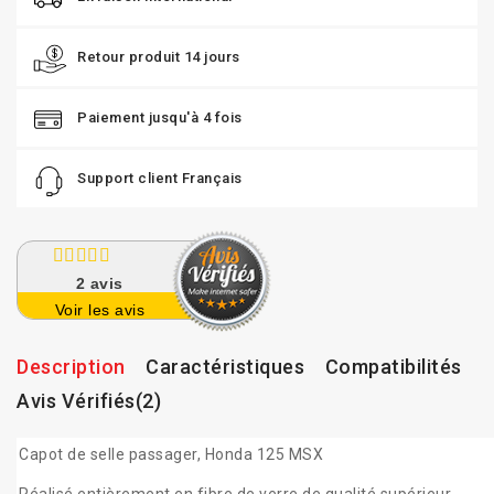
Retour produit 14 jours
Paiement jusqu'à 4 fois
Support client Français
2
avis
Voir les avis
Description
Caractéristiques
Compatibilités
Avis Vérifiés(2)
Capot de selle passager, Honda 125 MSX