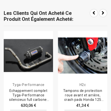
Les Clients Qui Ont Acheté Ce
Produit Ont Également Acheté:
Tyga-Performance
H2c
Echappement complet
Tampons de protection
Tyga-Performance
roue avant et arrière,
silencieux full carbone,
crash pads Honda 125
Honda 125 MSX...
MSX
630,06 €
41,34 €