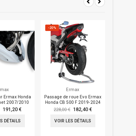
-20%
-20%
rmax
Ermax
ur Ermax Honda
Passage de roue Evo Ermax
Garde bo
net 2007/2010
Honda CB 500 F 2019-2024
Yamaha XS
191,20 €
182,40 €
228,00 €
161,0
ES DÉTAILS
VOIR LES DÉTAILS
VOIR