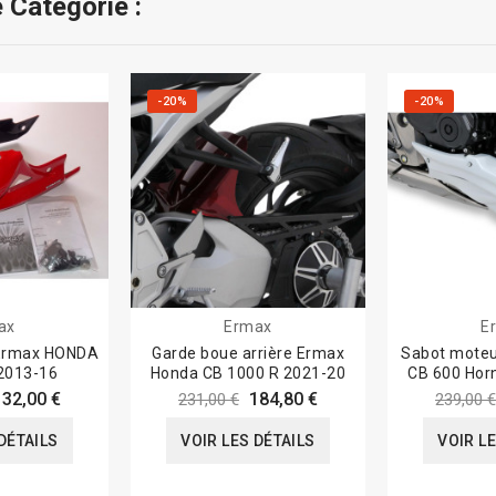
 Catégorie :
-20%
-20%
ax
Ermax
E
 Ermax HONDA
Garde boue arrière Ermax
Sabot mote
2013-16
Honda CB 1000 R 2021-20
CB 600 Hor
132,00 €
184,80 €
231,00 €
239,00 €
DÉTAILS
VOIR LES DÉTAILS
VOIR L