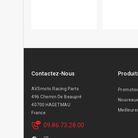
Contactez-Nous
Produit
AVSmoto Racing Parts
Promotio
496 Chemin De Beaupré
Nouveaux
40700 HAGETMAU
Meilleure
France
09.86.73.28.00