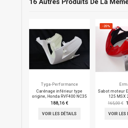
16 Autres Produits De La Même
-20%
Tyga-Performance
Erm
Carénage inférieur type
Sabot moteur
origine, Honda RVF400 NC35
125 MSX 
188,16 €
165,00 €
VOIR LES DÉTAILS
VOIR LES 