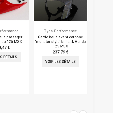
rformance
Tyga-Performance
Tyga-
elle passager
Garde boue avant carbone
Capot t
onda 125 MSX
'monster style' brillant, Honda
carbone
125 MSX
9,47 €
237,79 €
ES DÉTAILS
VOIR
VOIR LES DÉTAILS