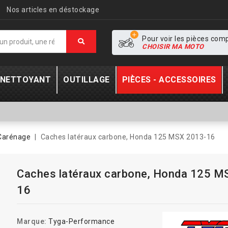
Nos articles en déstockage
Pour voir les pièces com
CHOISIR MA MOTO
- NETTOYANT
OUTILLAGE
PIÈCES - ACCESSOIRES
Carénage
Caches latéraux carbone, Honda 125 MSX 2013-16
Caches latéraux carbone, Honda 125 M
16
Marque:
Tyga-Performance