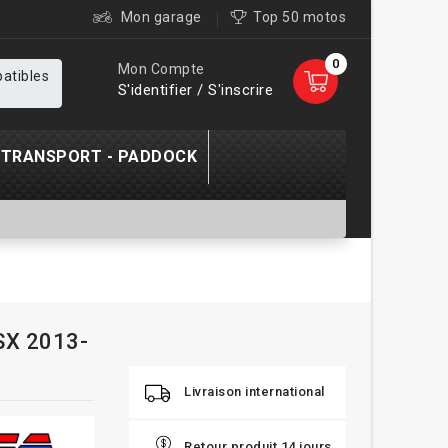
Mon garage
Top 50 motos
0
Mon Compte
patibles
S'identifier / S'inscrire
TRANSPORT - PADDOCK
SX 2013-
Livraison international
Retour produit 14 jours